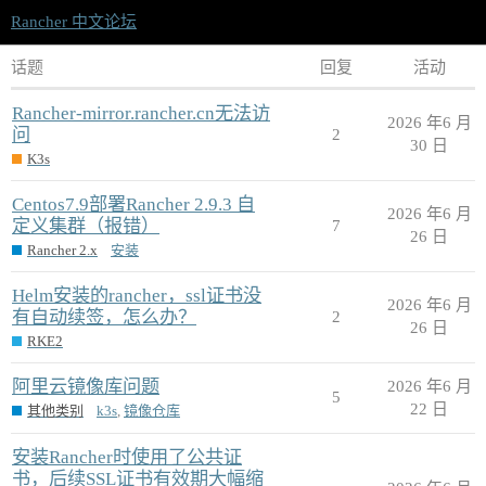
Rancher 中文论坛
话题
回复
活动
Rancher-mirror.rancher.cn无法访
2026 年6 月
问
2
30 日
K3s
Centos7.9部署Rancher 2.9.3 自
2026 年6 月
定义集群（报错）
7
26 日
Rancher 2.x
安装
Helm安装的rancher，ssl证书没
2026 年6 月
有自动续签，怎么办？
2
26 日
RKE2
阿里云镜像库问题
2026 年6 月
5
22 日
其他类别
k3s
,
镜像仓库
安装Rancher时使用了公共证
书，后续SSL证书有效期大幅缩