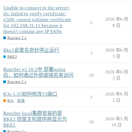
Unable to connect to the server:
tls: failed to verify certificate:
x509: cannot validate certificate
2026 年6 月
2
for 192.168.31.11 because it
8 日
doesn't contain any IP SANs
Rancher 2.x
Rke2会莫名奇妙停止运行
2026 年6 月
3
3 日
RKE2
Rancher v2.10.2中 部署nginx
2026 年6 月
后，如何通过外部或域名来访问
10
3 日
Rancher 2.x
K3s 1.35如何修改53端口
2026 年6 月
1
2 日
K3s
安装
Rancher local集群安装的是
RKE2,但是主机提供商显示为
2026 年5 月
10
RKE1
19 日
Rancher 2.x