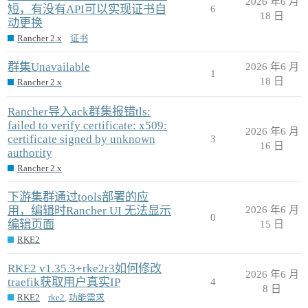
2026 年6 月
短，有没有API可以实现证书自
6
18 日
动更换
Rancher 2.x
证书
群集Unavailable
2026 年6 月
1
18 日
Rancher 2.x
Rancher导入ack群集报错tls:
failed to verify certificate: x509:
2026 年6 月
certificate signed by unknown
3
16 日
authority
Rancher 2.x
下游集群通过tools部署的应
用，编辑时Rancher UI 无法显示
2026 年6 月
0
编辑页面
15 日
RKE2
RKE2 v1.35.3+rke2r3如何修改
2026 年6 月
traefik获取用户真实IP
4
8 日
RKE2
rke2
,
功能需求