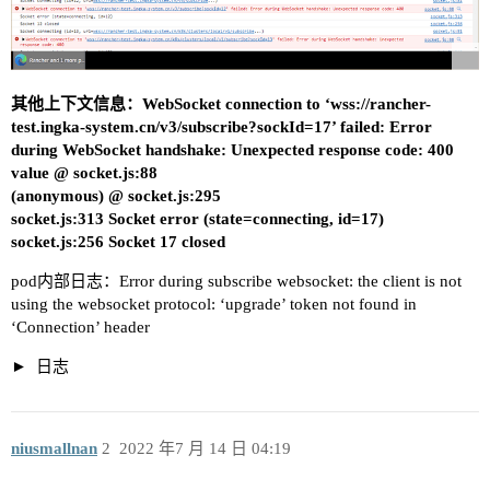
其他上下文信息：WebSocket connection to ‘wss://rancher-
test.ingka-system.cn/v3/subscribe?sockId=17’ failed: Error
during WebSocket handshake: Unexpected response code: 400
value @ socket.js:88
(anonymous) @ socket.js:295
socket.js:313 Socket error (state=connecting, id=17)
socket.js:256 Socket 17 closed
pod内部日志：Error during subscribe websocket: the client is not
using the websocket protocol: ‘upgrade’ token not found in
‘Connection’ header
日志
niusmallnan
2
2022 年7 月 14 日 04:19